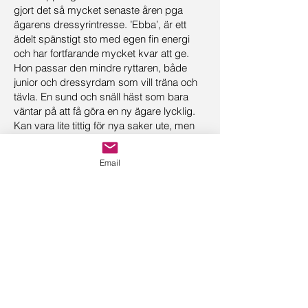
gjort det så mycket senaste åren pga
ägarens dressyrintresse. ’Ebba’, är ett
ädelt spänstigt sto med egen fin energi
och har fortfarande mycket kvar att ge.
Hon passar den mindre ryttaren, både
junior och dressyrdam som vill träna och
tävla. En sund och snäll häst som bara
väntar på att få göra en ny ägare lycklig.
Kan vara lite tittig för nya saker ute, men
alltid snäll om man rider ut i sällskap.
Ägaren ska vara föräldraledig nu och
Email
hinner inte ge henne all kärlek hon
behöver. Ebba har varit i samma hem
nästan hela sitt liv. Därav det mycket
förmånliga priset när vi hittat rätt match.
Pris: 145'
Kontakt
Skillinge Dressyr AB
Höga Vägen 111, 27292 Simrishamn, Sverige