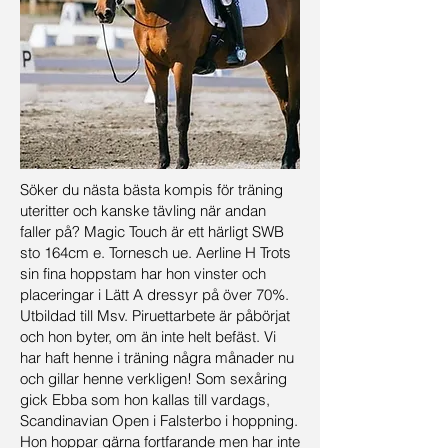
Söker du nästa bästa kompis för träning
uteritter och kanske tävling när andan
faller på? Magic Touch är ett härligt SWB
sto 164cm e. Tornesch ue. Aerline H Trots
sin fina hoppstam har hon vinster och
placeringar i Lätt A dressyr på över 70%.
Utbildad till Msv. Piruettarbete är påbörjat
och hon byter, om än inte helt befäst. Vi
har haft henne i träning några månader nu
och gillar henne verkligen! Som sexåring
gick Ebba som hon kallas till vardags,
Scandinavian Open i Falsterbo i hoppning.
Hon hoppar gärna fortfarande men har inte