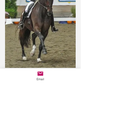
Kontakt
Email
Skillinge Dressyr AB
Höga Vägen 111, 27292 Simrishamn, Sverige
VD Anna Bråkenhielm:
+46 (0)707 730 480
info@skillingedressyr.se